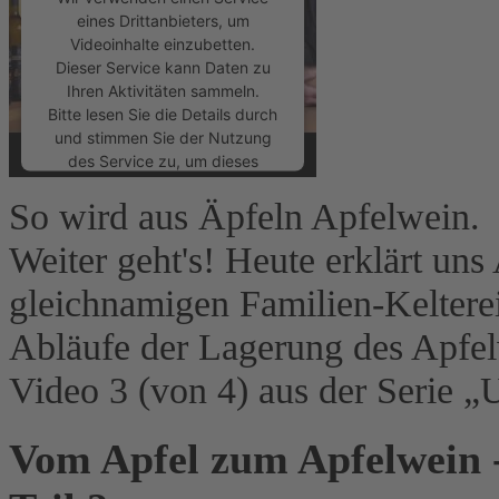
eines Drittanbieters, um
Videoinhalte einzubetten.
Dieser Service kann Daten zu
Ihren Aktivitäten sammeln.
Bitte lesen Sie die Details durch
und stimmen Sie der Nutzung
des Service zu, um dieses
Video anzusehen.
So wird aus Äpfeln Apfelwein.
Mehr Informationen
Weiter geht's! Heute erklärt uns
gleichnamigen Familien-Kelterei
Akzeptieren
Abläufe der Lagerung des Apfel
powered by
Usercentrics
Consent Management Platform
Video 3 (von 4) aus der Serie „
&
eRecht24
Vom Apfel zum Apfelwein - 