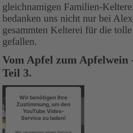
gleichnamigen Familien-Keltere
powered by
Usercentrics
Consent Management Platform
bedanken uns nicht nur bei Alex
&
eRecht24
gesammten Kelterei für die tolle
gefallen.
Vom Apfel zum Apfelwein - 
Teil 3.
Wir benötigen Ihre
Zustimmung, um den
YouTube Video-
Service zu laden!
Wir verwenden einen Service