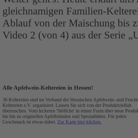
gleichnamigen Familien-Keltere
Akzeptieren
Ablauf von der Maischung bis z
powered by
Usercentrics
Consent Management Platform
Video 2 (von 4) aus der Serie „
&
eRecht24
Alle Apfelwein-Keltereien in Hessen!
36 Keltereien sind im Verband der Hessischen Apfelwein- und Fruchts
Keltereien e.V. organisiert. Lassen Sie sich von der Produktvielfalt
überraschen. Vom leckeren 'Stöffche' in reiner Form über neue Produ
bis hin zu originellen Apfelbränden und Spezialitäten. Für jeden
Geschmack ist etwas dabei.
Zur Karte hier klicken.