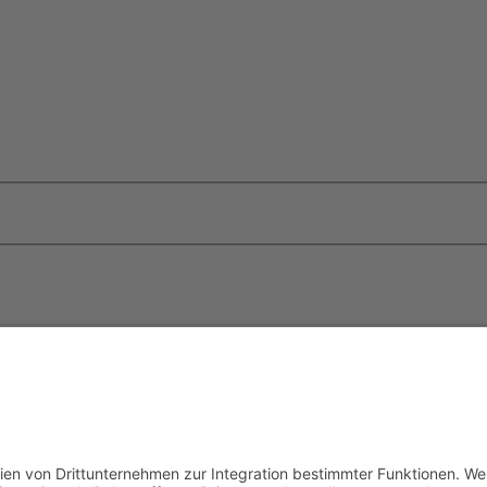
Impressum
schen Apfelwein- und
Datenschutzerklärung
en e.V.
Cookie-Einstellungen
/o Ballcom GmbH
8-261