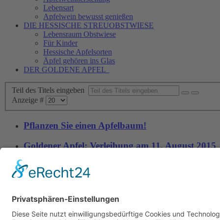
Lebensart
Apfelwein bewusst genießen
DIE HESSISCHE
STREUOBSTWIESE
Lebensraum Obstwiese
Für Kinder
Hessische Apfelsorten
Äpfel gehören ins Glas
DER GOLDENE APFEL
Teil des Titels eingeben
Anzeige #
Pflanzen Sie einen Apfelbaum!
Goldener Apfel: Verleihung am 11. August 2015
apfel
wein
.
tv
KONTAKT
Verband der Hessi
Fruchtsaft-Kelterei
Geschäftsstelle c
Apfelwein.de
Tel. +49 6104 669